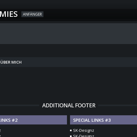
MIES
ANFÄNGER
ÜBER MICH
ADDITIONAL FOOTER
LINKS #2
SPECIAL LINKS #3
z
SK-Designz
z
SK-Designz