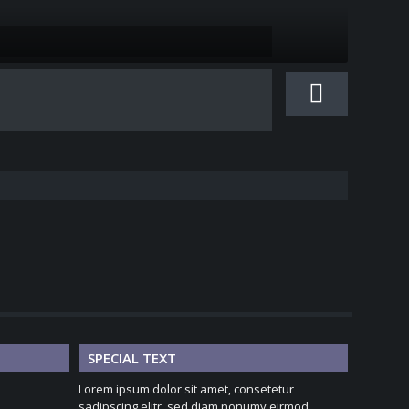
SPECIAL TEXT
Lorem ipsum dolor sit amet, consetetur
sadipscing elitr, sed diam nonumy eirmod